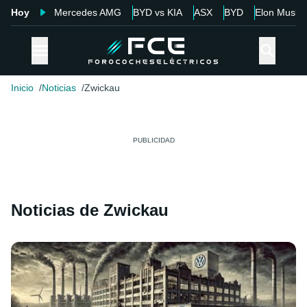
Hoy
Mercedes AMG
BYD vs KIA
ASX
BYD
Elon Musk
Inicio
Noticias
Zwickau
Noticias de Zwickau