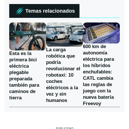
Temas relacionados
600 km de
La carga
autonomía
Esta es la
robótica que
eléctrica para
primera bici
podría
los híbridos
eléctrica
revolucionar el
enchufables:
plegable
robotaxi: 10
CATL cambia
preparada
coches
las reglas de
también para
eléctricos a la
juego con la
caminos de
vez y sin
nueva batería
tierra
humanos
Freevoy