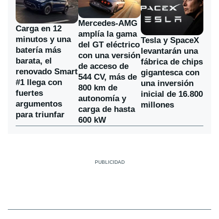
Mercedes-AMG
Carga en 12
amplía la gama
minutos y una
Tesla y SpaceX
del GT eléctrico
batería más
levantarán una
con una versión
barata, el
fábrica de chips
de acceso de
renovado Smart
gigantesca con
544 CV, más de
#1 llega con
una inversión
800 km de
fuertes
inicial de 16.800
autonomía y
argumentos
millones
carga de hasta
para triunfar
600 kW