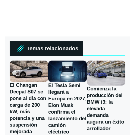
Temas relacionados
El Changan
El Tesla Semi
Comienza la
Deepal S07 se
llegará a
producción del
pone al día con
Europa en 2027,
BMW i3: la
carga de 200
Elon Musk
elevada
kW, más
confirma el
demanda
potencia y una
lanzamiento del
augura un éxito
suspensión
camión
arrollador
mejorada
eléctrico