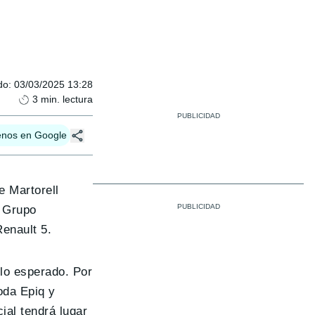
do
:
03/03/2025 13:28
3
min. lectura
enos en Google
e Martorell
l Grupo
enault 5.
lo esperado. Por
oda Epiq y
ial tendrá lugar