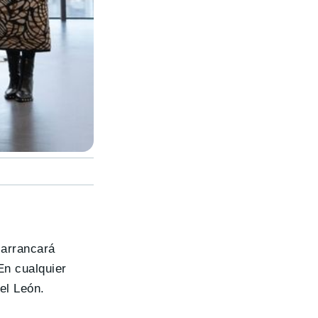
l arrancará
En cualquier
el León.