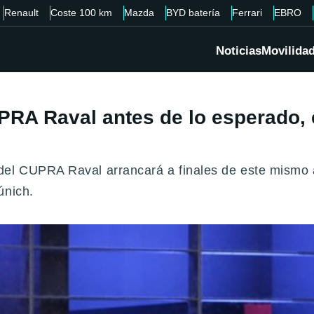
Renault
Coste 100 km
Mazda
BYD batería
Ferrari
EBRO
Noticias
Movilida
RA Raval antes de lo esperado, e
el CUPRA Raval arrancará a finales de este mismo añ
únich.