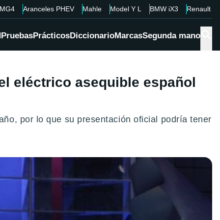
MG4
Aranceles PHEV
Mahle
Model Y L
BMW iX3
Renault 4
d
Pruebas
Prácticos
Diccionario
Marcas
Segunda mano
l eléctrico asequible español
o, por lo que su presentación oficial podría tener