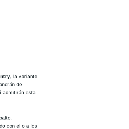
ntry
, la variante
pondrán de
í admitirán esta
balto,
o con ello a los