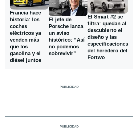
Francia hace
El Smart #2 se
historia: los
El jefe de
filtra: quedan al
coches
Porsche lanza
descubierto el
eléctricos ya
un aviso
diseño y las
venden más
histórico: “Así
especificaciones
que los
no podemos
del heredero del
gasolina y el
sobrevivir”
Fortwo
diésel juntos