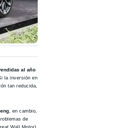
vendidas al año
 la inversión en
ión tan reducida,
peng
, en cambio,
 problemas de
reat Wall Motor)