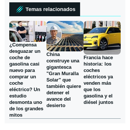
Temas relacionados
¿Compensa
desguazar un
China
coche de
Francia hace
construye una
gasolina casi
historia: los
gigantesca
nuevo para
coches
"Gran Muralla
comprar un
eléctricos ya
Solar" que
coche
venden más
también quiere
eléctrico? Un
que los
detener el
estudio
gasolina y el
avance del
desmonta uno
diésel juntos
desierto
de los grandes
mitos