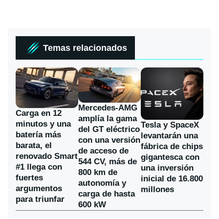
Temas relacionados
Mercedes-AMG
Carga en 12
amplía la gama
minutos y una
Tesla y SpaceX
del GT eléctrico
batería más
levantarán una
con una versión
barata, el
fábrica de chips
de acceso de
renovado Smart
gigantesca con
544 CV, más de
#1 llega con
una inversión
800 km de
fuertes
inicial de 16.800
autonomía y
argumentos
millones
carga de hasta
para triunfar
600 kW