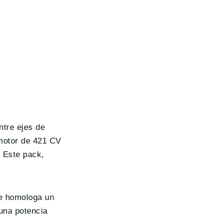
ntre ejes de
motor de 421 CV
. Este pack,
ue homologa un
 una potencia