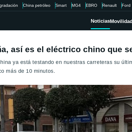
gradación
China petróleo
Smart
MG4
EBRO
Renault
Ford
Noticias
Movilida
 así es el eléctrico chino que s
ina ya está testando en nuestras carreteras su últi
co más de 10 minutos.