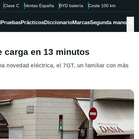
Clase C
Ventas España
BYD batería
Coste 100 km
d
Pruebas
Prácticos
Diccionario
Marcas
Segunda mano
e carga en 13 minutos
ma novedad eléctrica, el 7GT, un familiar con más