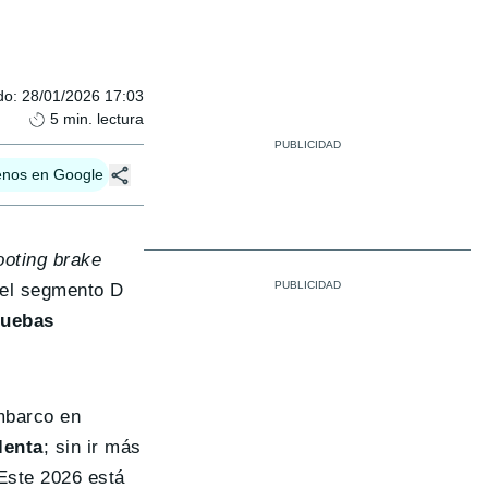
do
:
28/01/2026 17:03
5
min. lectura
enos en Google
oting brake
 el segmento D
ruebas
mbarco en
lenta
; sin ir más
Este 2026 está