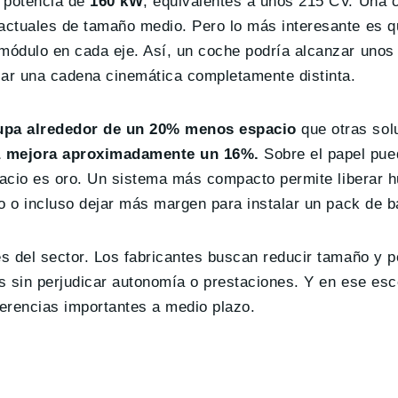
a potencia de
160 kW
, equivalentes a unos 215 CV. Una c
actuales de tamaño medio. Pero lo más interesante es q
módulo en cada eje. Así, un coche podría alcanzar unos
lar una cadena cinemática completamente distinta.
upa alrededor de un 20% menos espacio
que otras sol
ia mejora aproximadamente un 16%.
Sobre el papel pue
spacio es oro. Un sistema más compacto permite liberar 
o o incluso dejar más margen para instalar un pack de b
s del sector. Los fabricantes buscan reducir tamaño y p
 sin perjudicar autonomía o prestaciones. Y en ese esce
erencias importantes a medio plazo.