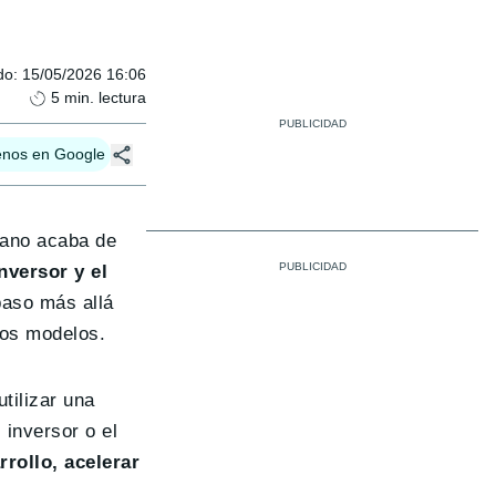
do
:
15/05/2026 16:06
5
min. lectura
enos en Google
reano acaba de
nversor y el
paso más allá
ros modelos.
tilizar una
inversor o el
rrollo, acelerar