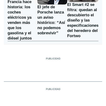
Francia hace
El Smart #2 se
historia: los
El jefe de
filtra: quedan al
coches
Porsche lanza
descubierto el
eléctricos ya
un aviso
diseño y las
venden más
histórico: “Así
especificaciones
que los
no podemos
del heredero del
gasolina y el
sobrevivir”
Fortwo
diésel juntos