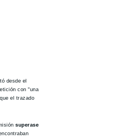
tó desde el
etición con "una
 que el trazado
smisión
superase
 encontraban