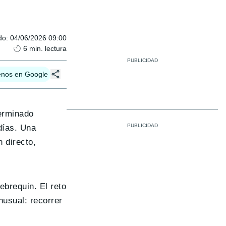
do
:
04/06/2026 09:00
6
min. lectura
enos en Google
erminado
días. Una
 directo,
ebrequin. El reto
nusual: recorrer