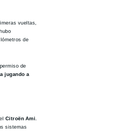
rimeras vueltas,
 hubo
ilómetros de
 permiso de
da jugando a
 el
Citroën Ami
.
us sistemas