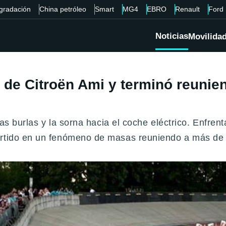
gradación
China petróleo
Smart
MG4
EBRO
Renault
Ford
Noticias
Movilida
 de Citroën Ami y terminó reunie
 las burlas y la sorna hacia el coche eléctrico. Enfr
ertido en un fenómeno de masas reuniendo a más de 