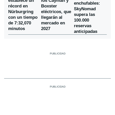
establece un
los Cayman y
enchufables:
récord en
Boxster
SkyNomad
Nürburgring
eléctricos, que
supera las
con un tiempo
llegarán al
100.000
de 7:32,070
mercado en
reservas
minutos
2027
anticipadas