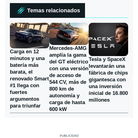
Temas relacionados
Mercedes-AMG
Carga en 12
amplía la gama
minutos y una
Tesla y SpaceX
del GT eléctrico
batería más
levantarán una
con una versión
barata, el
fábrica de chips
de acceso de
renovado Smart
gigantesca con
544 CV, más de
#1 llega con
una inversión
800 km de
fuertes
inicial de 16.800
autonomía y
argumentos
millones
carga de hasta
para triunfar
600 kW