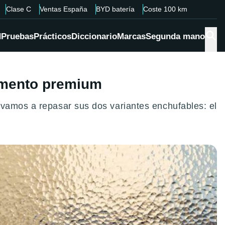
Clase C
Ventas España
BYD batería
Coste 100 km
d
Pruebas
Prácticos
Diccionario
Marcas
Segunda mano
egmento premium
 vamos a repasar sus dos variantes enchufables: el