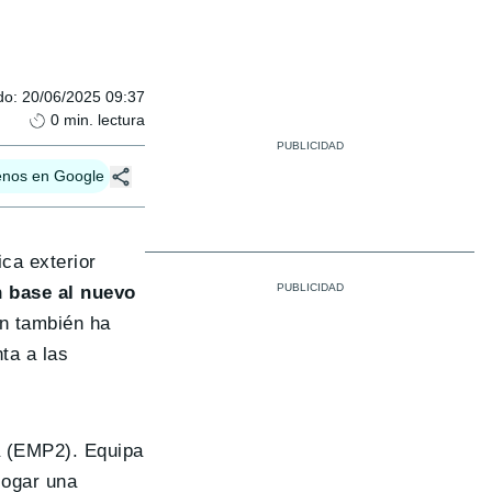
do
:
20/06/2025 09:37
0
min. lectura
enos en Google
ca exterior
n base al nuevo
ón también ha
ta a las
a (EMP2). Equipa
logar una