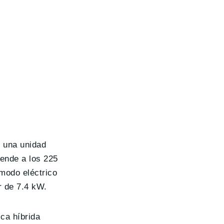
n una unidad
iende a los 225
modo eléctrico
r de 7.4 kW.
ca híbrida