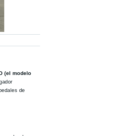
D (el modelo
rgador
pedales de