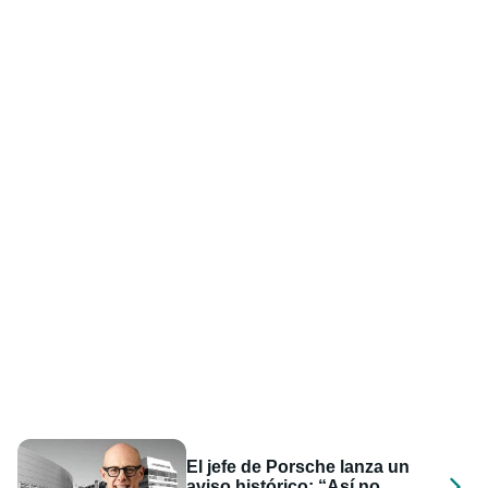
El jefe de Porsche lanza un
aviso histórico: “Así no