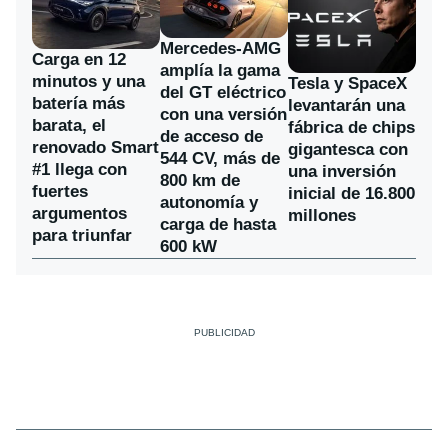
Mercedes-AMG
Carga en 12
amplía la gama
minutos y una
Tesla y SpaceX
del GT eléctrico
batería más
levantarán una
con una versión
barata, el
fábrica de chips
de acceso de
renovado Smart
gigantesca con
544 CV, más de
#1 llega con
una inversión
800 km de
fuertes
inicial de 16.800
autonomía y
argumentos
millones
carga de hasta
para triunfar
600 kW