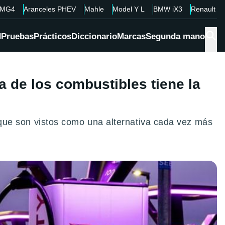
MG4
Aranceles PHEV
Mahle
Model Y L
BMW iX3
Renault 4
d
Pruebas
Prácticos
Diccionario
Marcas
Segunda mano
a de los combustibles tiene la
s, que son vistos como una alternativa cada vez más