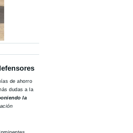
defensores
uías de ahorro
más dudas a la
poniendo la
uación
 inminentes