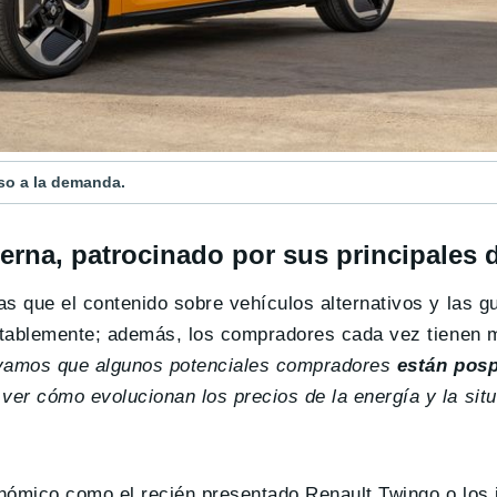
so a la demanda.
erna, patrocinado por sus principales 
 que el contenido sobre vehículos alternativos y las g
otablemente; además, los compradores cada vez tienen 
vamos que algunos potenciales compradores
están pos
ver cómo evolucionan los precios de la energía y la sit
onómico como el recién presentado Renault Twingo o los