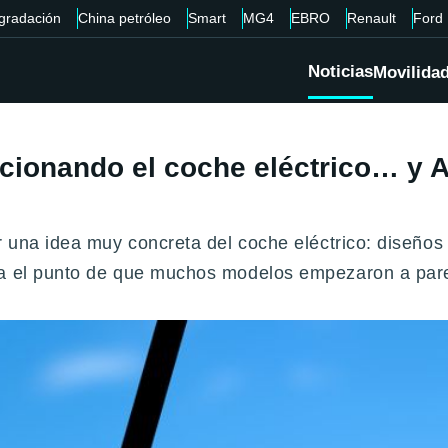
gradación
China petróleo
Smart
MG4
EBRO
Renault
Ford
Noticias
Movilida
lucionando el coche eléctrico… y
r una idea muy concreta del coche eléctrico: diseños 
ta el punto de que muchos modelos empezaron a parec