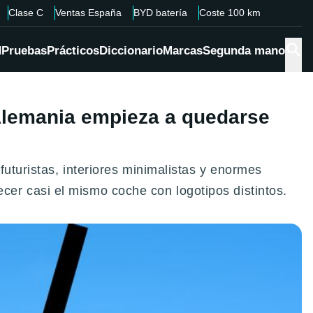
Clase C
Ventas España
BYD batería
Coste 100 km
d
Pruebas
Prácticos
Diccionario
Marcas
Segunda mano
 Alemania empieza a quedarse
futuristas, interiores minimalistas y enormes
er casi el mismo coche con logotipos distintos.