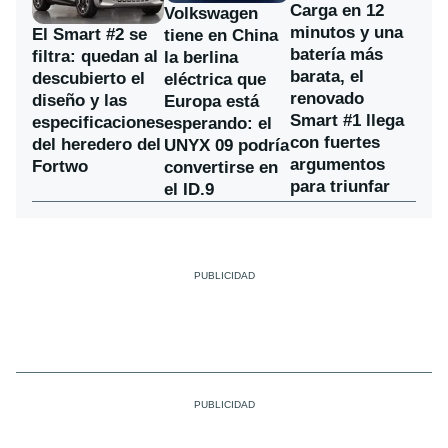
Carga en 12
Volkswagen
minutos y una
El Smart #2 se
tiene en China
batería más
filtra: quedan al
la berlina
barata, el
descubierto el
eléctrica que
renovado
diseño y las
Europa está
Smart #1 llega
especificaciones
esperando: el
con fuertes
del heredero del
UNYX 09 podría
argumentos
Fortwo
convertirse en
para triunfar
el ID.9