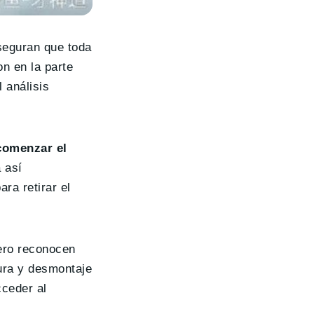
seguran que toda
on en la parte
 análisis
comenzar el
a así
ra retirar el
ero reconocen
ura y desmontaje
cceder al