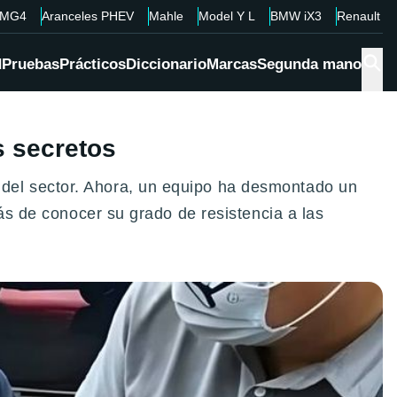
MG4
Aranceles PHEV
Mahle
Model Y L
BMW iX3
Renault 4
d
Pruebas
Prácticos
Diccionario
Marcas
Segunda mano
s secretos
del sector. Ahora, un equipo ha desmontado un
más de conocer su grado de resistencia a las