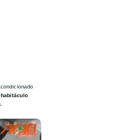
 acondicionado
 habitáculo
s.