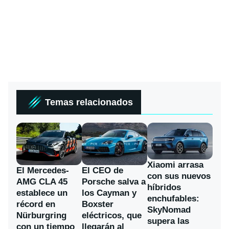
Temas relacionados
Xiaomi arrasa
El Mercedes-
El CEO de
con sus nuevos
AMG CLA 45
Porsche salva a
híbridos
establece un
los Cayman y
enchufables:
récord en
Boxster
SkyNomad
Nürburgring
eléctricos, que
supera las
con un tiempo
llegarán al