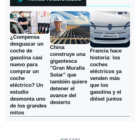
¿Compensa
desguazar un
China
coche de
Francia hace
construye una
gasolina casi
historia: los
gigantesca
nuevo para
coches
"Gran Muralla
comprar un
eléctricos ya
Solar" que
coche
venden más
también quiere
eléctrico? Un
que los
detener el
estudio
gasolina y el
avance del
desmonta uno
diésel juntos
desierto
de los grandes
mitos