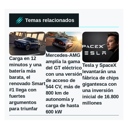
Temas relacionados
Mercedes-AMG
Carga en 12
amplía la gama
minutos y una
Tesla y SpaceX
del GT eléctrico
batería más
levantarán una
con una versión
barata, el
fábrica de chips
de acceso de
renovado Smart
gigantesca con
544 CV, más de
#1 llega con
una inversión
800 km de
fuertes
inicial de 16.800
autonomía y
argumentos
millones
carga de hasta
para triunfar
600 kW