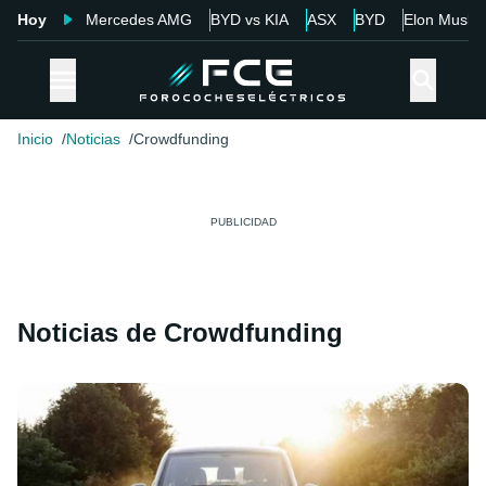
Hoy
Mercedes AMG
BYD vs KIA
ASX
BYD
Elon Musk
Inicio
Noticias
Crowdfunding
Noticias de Crowdfunding