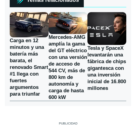
Temas relacionados
Mercedes-AMG
Carga en 12
amplía la gama
minutos y una
Tesla y SpaceX
del GT eléctrico
batería más
levantarán una
con una versión
barata, el
fábrica de chips
de acceso de
renovado Smart
gigantesca con
544 CV, más de
#1 llega con
una inversión
800 km de
fuertes
inicial de 16.800
autonomía y
argumentos
millones
carga de hasta
para triunfar
600 kW