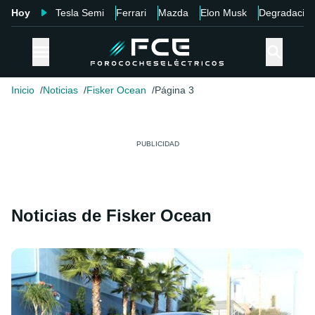
Hoy
Tesla Semi
Ferrari
Mazda
Elon Musk
Degradació
Inicio
Noticias
Fisker Ocean
Página 3
Noticias de Fisker Ocean