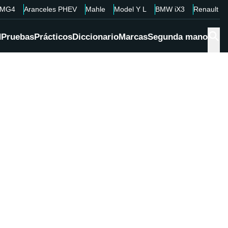
MG4
Aranceles PHEV
Mahle
Model Y L
BMW iX3
Renault 4
d
Pruebas
Prácticos
Diccionario
Marcas
Segunda mano