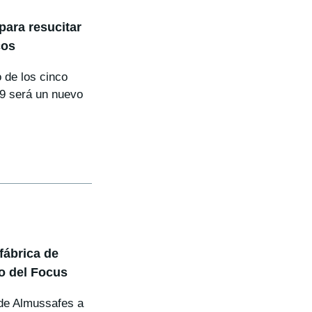
para resucitar
cos
 de los cinco
9 será un nuevo
fábrica de
co del Focus
 de Almussafes a