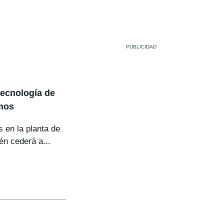
tecnología de
emos
 en la planta de
n cederá a...