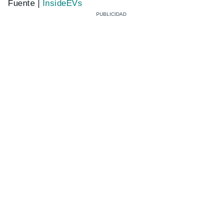
Fuente |
InsideEVs