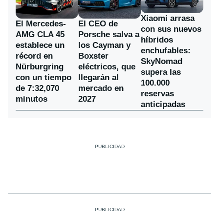
Xiaomi arrasa
El Mercedes-
El CEO de
con sus nuevos
AMG CLA 45
Porsche salva a
híbridos
establece un
los Cayman y
enchufables:
récord en
Boxster
SkyNomad
Nürburgring
eléctricos, que
supera las
con un tiempo
llegarán al
100.000
de 7:32,070
mercado en
reservas
minutos
2027
anticipadas