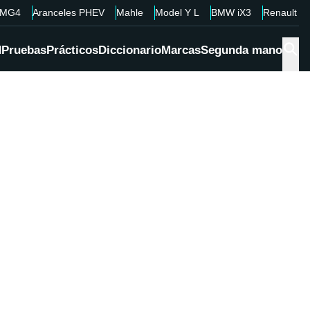
MG4
Aranceles PHEV
Mahle
Model Y L
BMW iX3
Renault 4
d
Pruebas
Prácticos
Diccionario
Marcas
Segunda mano