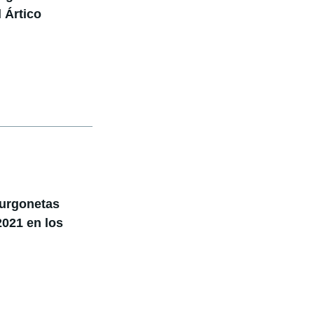
 Ártico
furgonetas
2021 en los