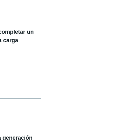
completar un
a carga
a generación