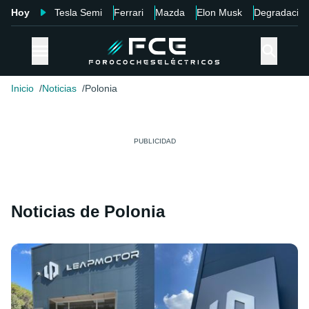
Hoy
Tesla Semi
Ferrari
Mazda
Elon Musk
Degradació
Inicio
Noticias
Polonia
Noticias de Polonia