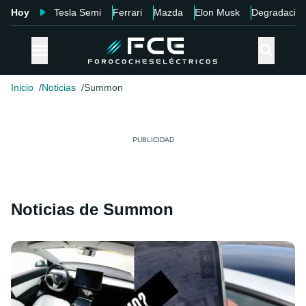
Hoy
Tesla Semi
Ferrari
Mazda
Elon Musk
Degradació
Inicio
Noticias
Summon
Noticias de Summon