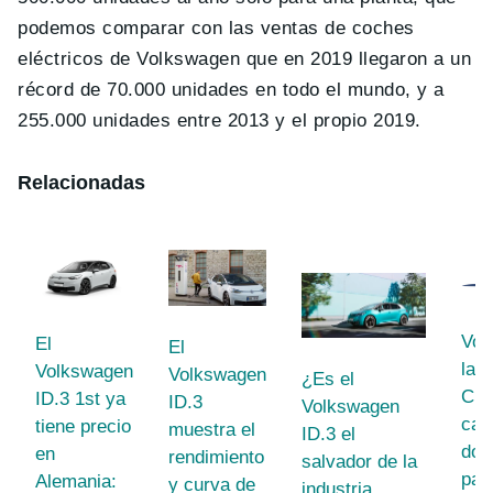
podemos comparar con las ventas de coches
eléctricos de Volkswagen que en 2019 llegaron a un
récord de 70.000 unidades en todo el mundo, y a
255.000 unidades entre 2013 y el propio 2019.
Relacionadas
Vol
El
El
lanz
Volkswagen
Volkswagen
¿Es el
Cha
ID.3 1st ya
ID.3
Volkswagen
car
tiene precio
muestra el
ID.3 el
dom
en
rendimiento
salvador de la
par
Alemania:
y curva de
industria