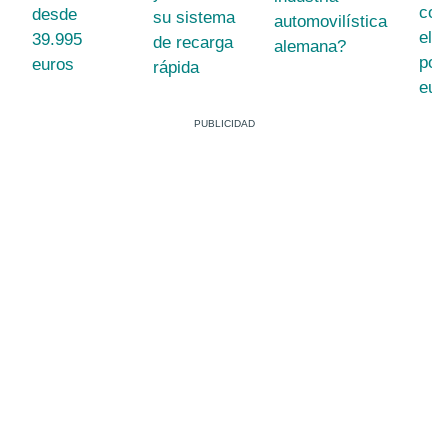
coc
desde
su sistema
automovilística
eléc
39.995
de recarga
alemana?
por
euros
rápida
eur