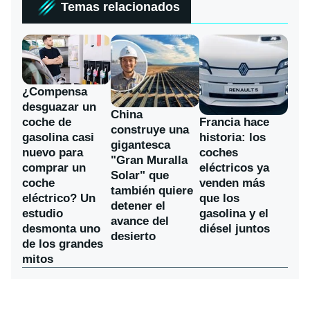
Temas relacionados
¿Compensa
desguazar un
China
coche de
Francia hace
construye una
gasolina casi
historia: los
gigantesca
nuevo para
coches
"Gran Muralla
comprar un
eléctricos ya
Solar" que
coche
venden más
también quiere
eléctrico? Un
que los
detener el
estudio
gasolina y el
avance del
desmonta uno
diésel juntos
desierto
de los grandes
mitos