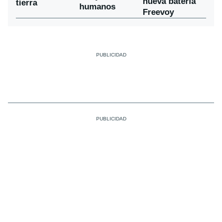
nueva batería
tierra
humanos
Freevoy