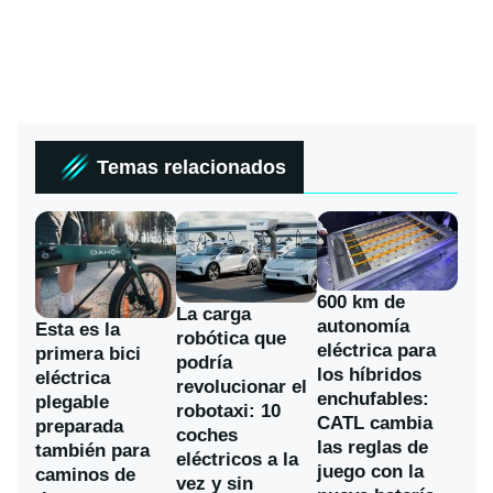
Temas relacionados
600 km de
La carga
autonomía
Esta es la
robótica que
eléctrica para
primera bici
podría
los híbridos
eléctrica
revolucionar el
enchufables:
plegable
robotaxi: 10
CATL cambia
preparada
coches
las reglas de
también para
eléctricos a la
juego con la
caminos de
vez y sin