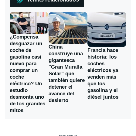
¿Compensa
desguazar un
China
coche de
Francia hace
construye una
gasolina casi
historia: los
gigantesca
nuevo para
coches
"Gran Muralla
comprar un
eléctricos ya
Solar" que
coche
venden más
también quiere
eléctrico? Un
que los
detener el
estudio
gasolina y el
avance del
desmonta uno
diésel juntos
desierto
de los grandes
mitos