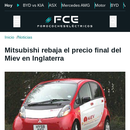
Hoy
BYD vs KIA
ASX
Mercedes AMG
Motor
BYD
Vol
Inicio
Noticias
Mitsubishi rebaja el precio final del
Miev en Inglaterra