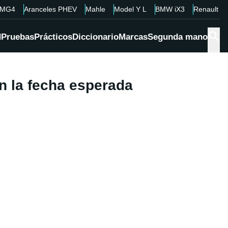
MG4
Aranceles PHEV
Mahle
Model Y L
BMW iX3
Renault 4
d
Pruebas
Prácticos
Diccionario
Marcas
Segunda mano
en la fecha esperada