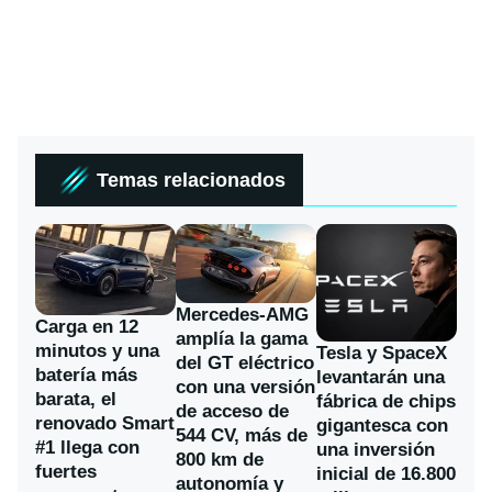
Temas relacionados
Mercedes-AMG
Carga en 12
amplía la gama
minutos y una
Tesla y SpaceX
del GT eléctrico
batería más
levantarán una
con una versión
barata, el
fábrica de chips
de acceso de
renovado Smart
gigantesca con
544 CV, más de
#1 llega con
una inversión
800 km de
fuertes
inicial de 16.800
autonomía y