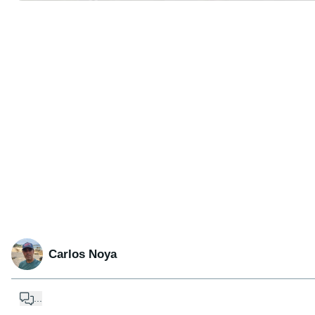
Carlos Noya
...