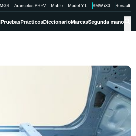
MG4
Aranceles PHEV
Mahle
Model Y L
BMW iX3
Renault 4
d
Pruebas
Prácticos
Diccionario
Marcas
Segunda mano