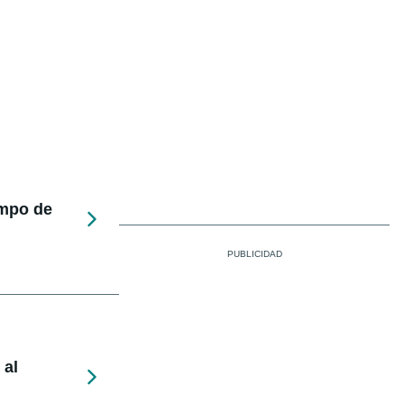
empo de
 al