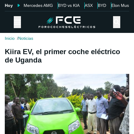
Hoy
Mercedes AMG
BYD vs KIA
ASX
BYD
Elon Musk
Inicio
Noticias
Kiira EV, el primer coche eléctrico
de Uganda