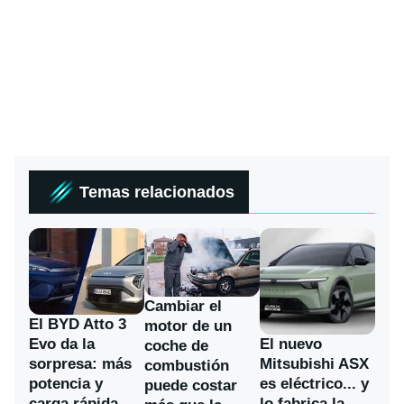
Temas relacionados
Cambiar el
El BYD Atto 3
motor de un
Evo da la
El nuevo
coche de
sorpresa: más
Mitsubishi ASX
combustión
potencia y
es eléctrico... y
puede costar
carga rápida
lo fabrica la