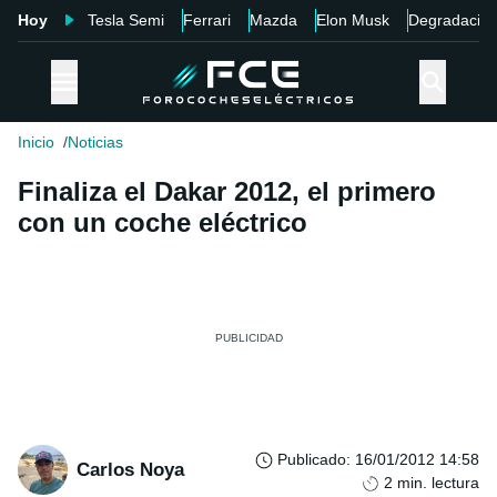
Hoy
Tesla Semi
Ferrari
Mazda
Elon Musk
Degradació
Inicio
Noticias
Finaliza el Dakar 2012, el primero
con un coche eléctrico
Publicado
:
16/01/2012 14:58
Carlos Noya
2
min. lectura