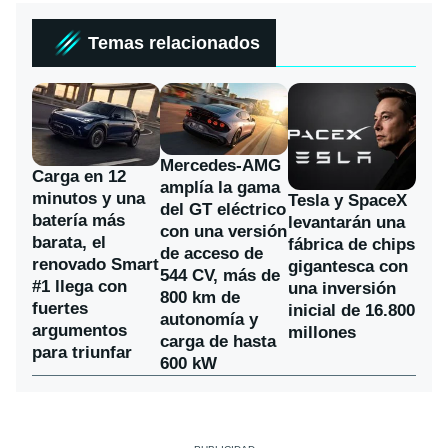
Temas relacionados
Mercedes-AMG
Carga en 12
amplía la gama
minutos y una
Tesla y SpaceX
del GT eléctrico
batería más
levantarán una
con una versión
barata, el
fábrica de chips
de acceso de
renovado Smart
gigantesca con
544 CV, más de
#1 llega con
una inversión
800 km de
fuertes
inicial de 16.800
autonomía y
argumentos
millones
carga de hasta
para triunfar
600 kW