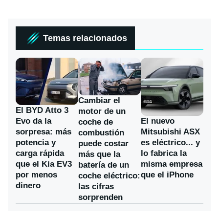
Temas relacionados
Cambiar el
El BYD Atto 3
motor de un
Evo da la
El nuevo
coche de
sorpresa: más
Mitsubishi ASX
combustión
potencia y
es eléctrico... y
puede costar
carga rápida
lo fabrica la
más que la
que el Kia EV3
misma empresa
batería de un
por menos
que el iPhone
coche eléctrico:
dinero
las cifras
sorprenden