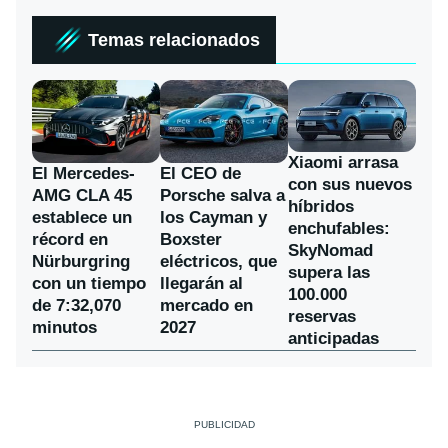
Temas relacionados
Xiaomi arrasa
El Mercedes-
El CEO de
con sus nuevos
AMG CLA 45
Porsche salva a
híbridos
establece un
los Cayman y
enchufables:
récord en
Boxster
SkyNomad
Nürburgring
eléctricos, que
supera las
con un tiempo
llegarán al
100.000
de 7:32,070
mercado en
reservas
minutos
2027
anticipadas