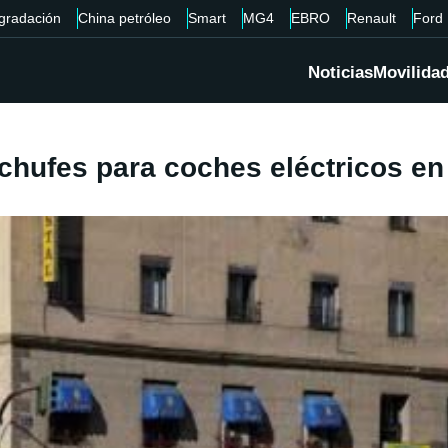
gradación
China petróleo
Smart
MG4
EBRO
Renault
Ford
Noticias
Movilida
chufes para coches eléctricos en