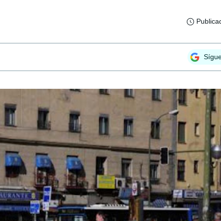
Publica
Sígu