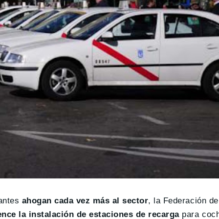
rantes
ahogan cada vez más al sector
, la Federación de
nce la instalación de estaciones de recarga
para coch