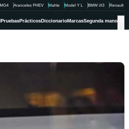
MG4
Aranceles PHEV
Mahle
Model Y L
BMW iX3
Renault 4
d
Pruebas
Prácticos
Diccionario
Marcas
Segunda mano