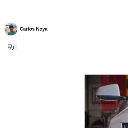
Carlos Noya
...