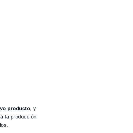
evo producto
, y
á la producción
dos.