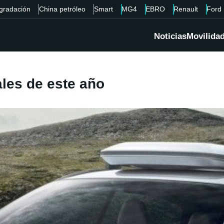
gradación
China petróleo
Smart
MG4
EBRO
Renault
Ford
Noticias
Movilida
les de este año