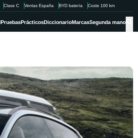
Clase C
Ventas España
BYD batería
Coste 100 km
d
Pruebas
Prácticos
Diccionario
Marcas
Segunda mano