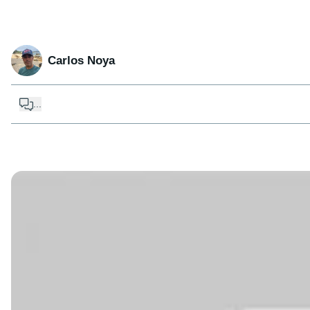
Carlos Noya
...