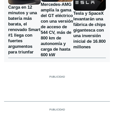
Mercedes-AMG
Carga en 12
amplía la gama
minutos y una
Tesla y SpaceX
del GT eléctrico
batería más
levantarán una
con una versión
barata, el
fábrica de chips
de acceso de
renovado Smart
gigantesca con
544 CV, más de
#1 llega con
una inversión
800 km de
fuertes
inicial de 16.800
autonomía y
argumentos
millones
carga de hasta
para triunfar
600 kW