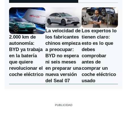
La velocidad de
Los expertos lo
los fabricantes
2.000 km de
tienen claro:
chinos empieza
autonomía:
esto es lo que
a preocupar:
BYD ya trabaja
debes
BYD no espera
en la batería
comprobar
ni seis meses
que quiere
antes de
en preparar una
revolucionar el
comprar un
nueva versión
coche eléctrico
coche eléctrico
del Seal 07
usado