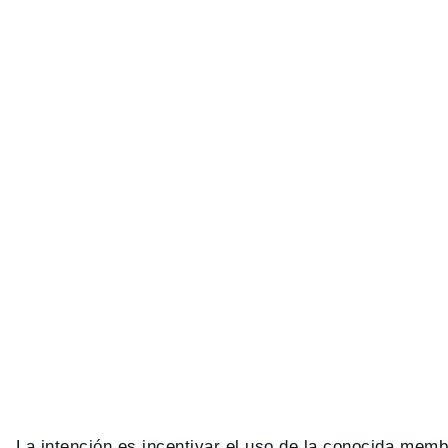
La intención es incentivar el uso de la conocida memb