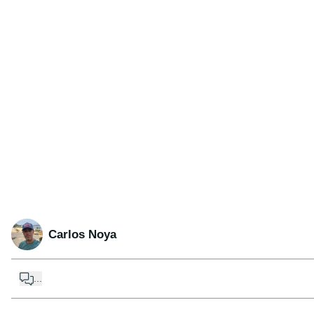
Carlos Noya
...