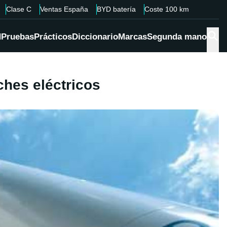
Clase C
Ventas España
BYD batería
Coste 100 km
d
Pruebas
Prácticos
Diccionario
Marcas
Segunda mano
hes eléctricos