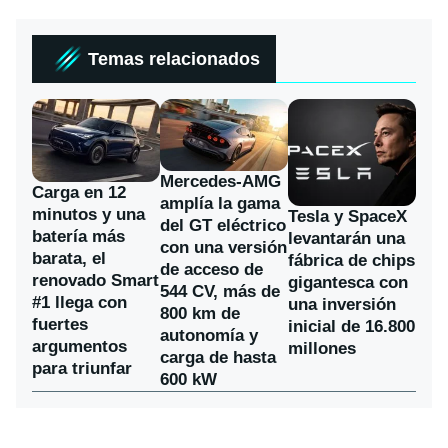
Temas relacionados
Mercedes-AMG
Carga en 12
amplía la gama
minutos y una
Tesla y SpaceX
del GT eléctrico
batería más
levantarán una
con una versión
barata, el
fábrica de chips
de acceso de
renovado Smart
gigantesca con
544 CV, más de
#1 llega con
una inversión
800 km de
fuertes
inicial de 16.800
autonomía y
argumentos
millones
carga de hasta
para triunfar
600 kW